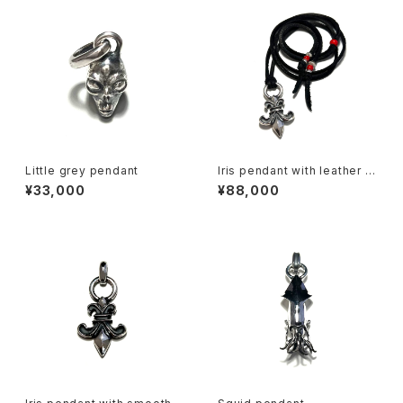
Little grey pendant
Iris pendant with leather c
ord
¥33,000
¥88,000