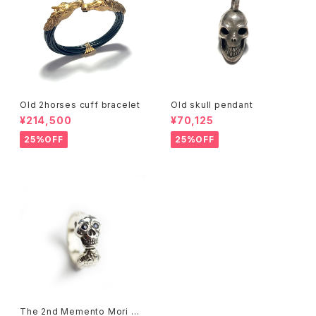
Old 2horses cuff bracelet
Old skull pendant
¥214,500
¥70,125
25%OFF
25%OFF
The 2nd Memento Mori Sk