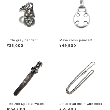
Little grey pendant
Maya cross pendant
¥33,000
¥49,500
The 2nd Special watch"Th
Small oval chain with hook
e Three Lines"
¥154,000
¥59,400