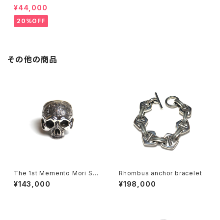
ull Ring-5K gold&silver
¥44,000
20%OFF
その他の商品
The 1st Memento Mori Sku
Rhombus anchor bracelet
ll Ring without mandible
¥143,000
¥198,000