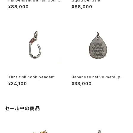
Iris pendant with smooth b
Squid pendant
ail
¥88,000
¥88,000
Tuna fish hook pendant
Japanese native metal pe
ndant-B
¥34,100
¥33,000
セール中の商品