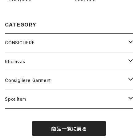
CATEGORY
CONSIGLIERE
RING
Rhomvas
STERLING SILVER
BRACELET
RING
Consigliere Garment
BRASS&SILVER PLATED
STERLING SILVER&BEADS
10K GOLD
HAIR BAND
PENDANT
Shirt
Spot Item
5K GOLD
STERLING SILVER
STERLING SILVER
5K GOLD
STERLING SILVER
Long sleeve shirt
STUDS
Sweat shirt
Cuff bracelet
商品一覧に戻る
10K GOLD
STERLING SILVER
Short sleeve shirt
STERLING SILVER
STERLING SILVER
CARD CASE
Hoodie
Ring