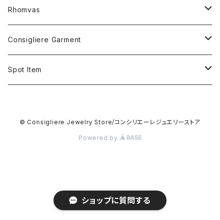
RING
Rhomvas
STERLING SILVER
BRACELET
RING
Consigliere Garment
BRASS&SILVER PLATED
STERLING SILVER&BEADS
10K GOLD
HAIR BAND
PENDANT
Shirt
Spot Item
5K GOLD
STERLING SILVER
STERLING SILVER
5K GOLD
STERLING SILVER
Long sleeve shirt
STUDS
Sweat shirt
Cuff bracelet
10K GOLD
© Consigliere Jewelry Store/コンシリエーレジュエリーストア
STERLING SILVER
Short sleeve shirt
STERLING SILVER
STERLING SILVER
CARD CASE
Hoodie
Ring
Powered by
STERLING SILVER&PEARL
LEATHER
EARRING
T-shirt
Pendant
STERLING SILVER&24K VERMEIL
STERLING SILVER
PENDANT
Long sleeve T-shirt
Necklace
ショップに質問する
18K GOLD
18K GOLD
STERLING SILVER
KEY CLIP
Beanie