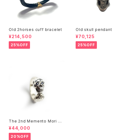
Old 2horses cuff bracelet
Old skull pendant
¥214,500
¥70,125
25%OFF
25%OFF
The 2nd Memento Mori Sk
ull Ring-5K gold&silver
¥44,000
20%OFF