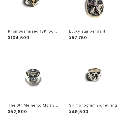
Rhombus raised 18K logo r
Lucky star pendant
ing
¥104,500
¥57,750
The 6th Memento Mori Sk
SH monogram signet ring
ull Ring "Gents skull ring"
¥52,800
¥49,500