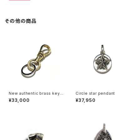
その他の商品
New authentic brass key c
Circle star pendant
lip
¥33,000
¥37,950