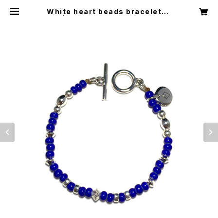
White heart beads bracelet-B
lue | Consigliere Jewelry Stor
e/コンシリエーレジュエリーストア