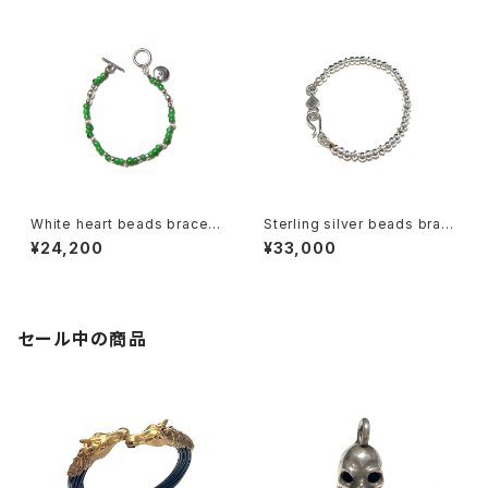
White heart beads bracele
Sterling silver beads brac
t-Green
elet with hook-A
¥24,200
¥33,000
セール中の商品