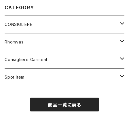
CATEGORY
CONSIGLIERE
RING
Rhomvas
STERLING SILVER
BRACELET
RING
Consigliere Garment
BRASS&SILVER PLATED
STERLING SILVER&BEADS
10K GOLD
HAIR BAND
PENDANT
Shirt
Spot Item
5K GOLD
STERLING SILVER
STERLING SILVER
5K GOLD
STERLING SILVER
Long sleeve shirt
STUDS
Sweat shirt
Cuff bracelet
商品一覧に戻る
10K GOLD
STERLING SILVER
Short sleeve shirt
STERLING SILVER
STERLING SILVER
CARD CASE
Hoodie
Ring
STERLING SILVER&PEARL
LEATHER