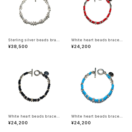
Sterling silver beads brac
White heart beads bracele
elet-D
t-Red
¥38,500
¥24,200
White heart beads bracele
White heart beads bracele
t-Black
t-Sky blue
¥24,200
¥24,200