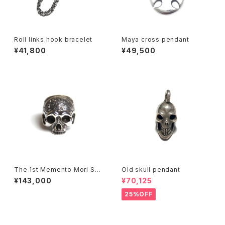
Roll links hook bracelet
Maya cross pendant
¥41,800
¥49,500
The 1st Memento Mori Sku
Old skull pendant
ll Ring without mandible
¥143,000
¥70,125
25%OFF