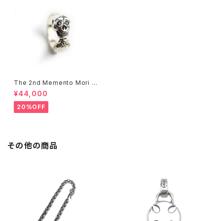
The 2nd Memento Mori Sk
ull Ring-5K gold&silver
¥44,000
20%OFF
その他の商品