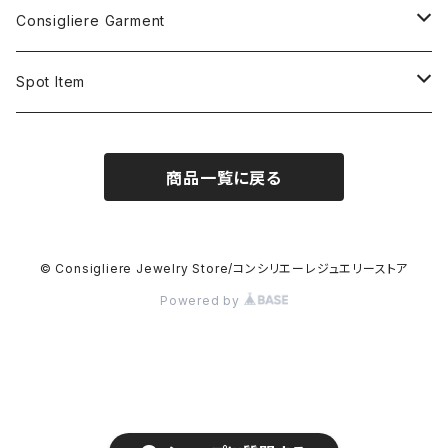
STERLING SILVER
BRACELET
RING
Consigliere Garment
BRASS&SILVER PLATED
STERLING SILVER&BEADS
10K GOLD
HAIR BAND
PENDANT
Shirt
Spot Item
5K GOLD
STERLING SILVER
STERLING SILVER
5K GOLD
STERLING SILVER
Long sleeve shirt
STUDS
Sweat shirt
Cuff bracelet
商品一覧に戻る
10K GOLD
STERLING SILVER
Short sleeve shirt
STERLING SILVER
STERLING SILVER
CARD CASE
Hoodie
Ring
STERLING SILVER&PEARL
LEATHER
EARRING
T-shirt
Pendant
© Consigliere Jewelry Store/コンシリエーレジュエリーストア
Powered by
STERLING SILVER&24K VERMEIL
STERLING SILVER
PENDANT
Long sleeve T-shirt
Necklace
18K GOLD
18K GOLD
STERLING SILVER
KEY CLIP
Beanie
STERLING SILVER&NATURAL STONE
STERLING SILVER&STONE
STERLING SILVER
KEY HOOK