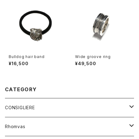
Bulldog hair band
Wide groove ring
¥16,500
¥49,500
CATEGORY
CONSIGLIERE
RING
Rhomvas