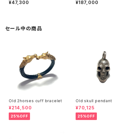
t
¥47,300
¥187,000
セール中の商品
Old 2horses cuff bracelet
Old skull pendant
¥214,500
¥70,125
25%OFF
25%OFF